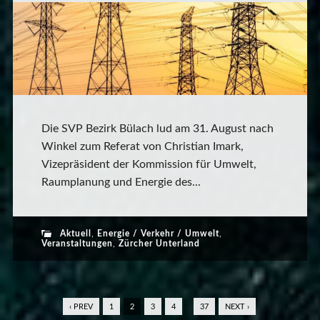
Die SVP Bezirk Bülach lud am 31. August nach
Winkel zum Referat von Christian Imark,
Vizepräsident der Kommission für Umwelt,
Raumplanung und Energie des...
Aktuell
,
Energie / Verkehr / Umwelt
,
Veranstaltungen
,
Zürcher Unterland
‹ PREV
1
2
3
4
…
37
NEXT ›