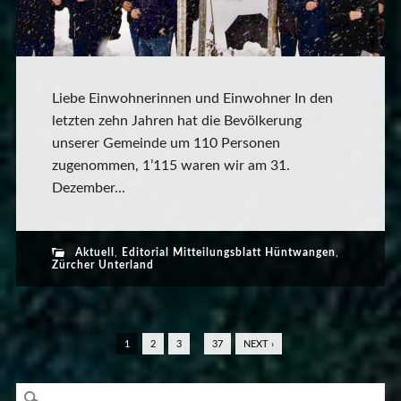
Liebe Einwohnerinnen und Einwohner In den
letzten zehn Jahren hat die Bevölkerung
unserer Gemeinde um 110 Personen
zugenommen, 1’115 waren wir am 31.
Dezember...
Aktuell
,
Editorial Mitteilungsblatt Hüntwangen
,
Zürcher Unterland
1
2
3
…
37
NEXT ›