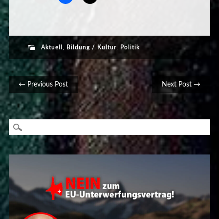
Aktuell
,
Bildung / Kultur
,
Politik
Post navigation
← Previous Post
Next Post →