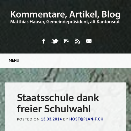
Main menu
Skip
MENU
to
content
Staatsschule dank
freier Schulwahl
POSTED ON
13.03.2014
BY
HOST@PLAN-F.CH