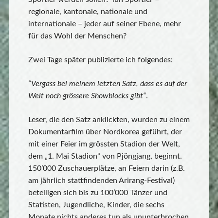
regionale, kantonale, nationale und
internationale – jeder auf seiner Ebene, mehr
für das Wohl der Menschen?
Zwei Tage später publizierte ich folgendes:
“Vergass bei meinem letzten Satz, dass es auf der
Welt noch grössere Showblocks gibt“
.
Leser, die den Satz anklickten, wurden zu einem
Dokumentarfilm über Nordkorea geführt, der
mit einer Feier im grössten Stadion der Welt,
dem „1. Mai Stadion“ von Pjöngjang, beginnt.
150’000 Zuschauerplätze, an Feiern darin (z.B.
am jährlich stattfindenden Arirang-Festival)
beteiligen sich bis zu 100’000 Tänzer und
Statisten, Jugendliche, Kinder, die sechs
Monate nichts anderes tun als ununterbrochen