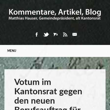
Main menu
Skip
MENU
to
content
Votum im
Kantonsrat gegen
den neuen