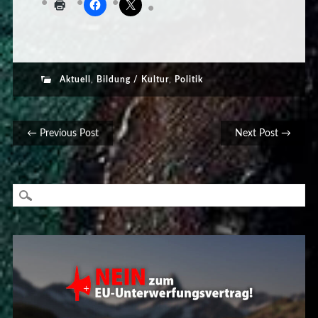
Aktuell
,
Bildung / Kultur
,
Politik
Post navigation
← Previous Post
Next Post →