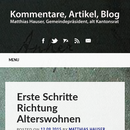
Main menu
Skip
MENU
to
content
Erste Schritte
Richtung
Alterswohnen
POSTED ON
12.09.2015
BY
MATTHIAS HAUSER